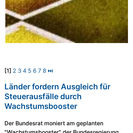
[1]
2
3
4
5
6
7
8
⏭
Länder fordern Ausgleich für
Steuerausfälle durch
Wachstumsbooster
Der Bundesrat moniert am geplanten
"Wachstumsbooster" der Bundesregierung