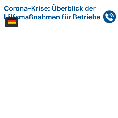
Corona-Krise: Überblick der
Hilfsmaßnahmen für Betriebe
Bund und Länder haben viele
Hilfsmaßnahmen in die Wege geleitet, um
die Folgen der Corona-Krise abzufedern.
Mehr erfahren
[1]
2
3
4
5
6
7
8
⏭