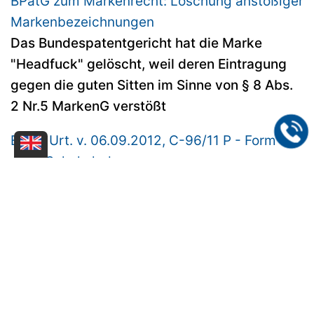
BPatG zum Markenrecht: Löschung anstößiger
Markenbezeichnungen
Das Bundespatentgericht hat die Marke
"Headfuck" gelöscht, weil deren Eintragung
gegen die guten Sitten im Sinne von § 8 Abs.
2 Nr.5 MarkenG verstößt
EuGH Urt. v. 06.09.2012, C-96/11 P - Form
einer Schokoladenmaus
Der Europäische Gerichtshof entschied, dass
eine Marke, die aus der Form der Ware selbst
besteht aber gleichzeitig nicht auffällig von
der branchenüblichen Form abweicht, nicht
unterscheidungskräftig ist und damit nicht die
wesentliche, herkunftsbezeichnende Funktion
einer Marke erfüllt. Im konkreten Fall wurde