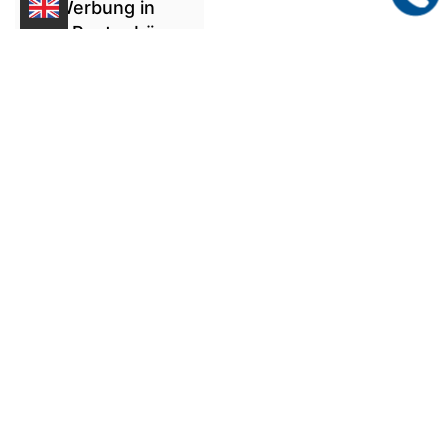
Die Werbung in
einer Postenbörse
mit sog.
durchgestrichenen
"Statt"-Preisen ist
irreführend, wenn
sie mehrdeutig ist,
weil nicht
nachvollzogen
werden kann, wie
diese
vergleichenden
Preise zustande
gekommen sind.
Die
unterschiedlichen...
[mehr...]